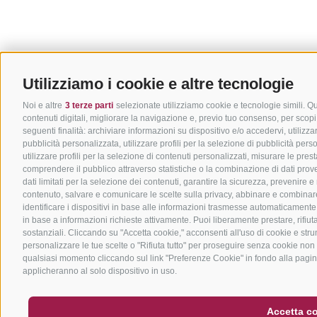
Utilizziamo i cookie e altre tecnologie
Noi e altre
3 terze parti
selezionate utilizziamo cookie e tecnologie simili. Qu
contenuti digitali, migliorare la navigazione e, previo tuo consenso, per scopi 
seguenti finalità: archiviare informazioni su dispositivo e/o accedervi, utilizzare
pubblicità personalizzata, utilizzare profili per la selezione di pubblicità pers
utilizzare profili per la selezione di contenuti personalizzati, misurare le pre
comprendere il pubblico attraverso statistiche o la combinazione di dati proveni
dati limitati per la selezione dei contenuti, garantire la sicurezza, prevenire e
contenuto, salvare e comunicare le scelte sulla privacy, abbinare e combinare da
identificare i dispositivi in base alle informazioni trasmesse automaticamente, 
in base a informazioni richieste attivamente. Puoi liberamente prestare, rifiut
sostanziali. Cliccando su "Accetta cookie," acconsenti all'uso di cookie e strum
personalizzare le tue scelte o "Rifiuta tutto" per proseguire senza cookie non
qualsiasi momento cliccando sul link "Preferenze Cookie" in fondo alla pagina 
applicheranno al solo dispositivo in uso.
Accetta c