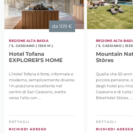
da
109 €
REGIONE ALTA BADIA
REGIONE ALTA BAD
/ S. CASSIANO ( 1550 M )
/ S. CASSIANO ( 1530
Hotel Tofana
Mountain Nat
EXPLORER'S HOME
Störes
L’Hotel Tofana è forte, informale e
Quella che 50 anni 
moderno, semplicemente diverso
piccola pensione, 
! In posizione eccellente nel
degli hotel più rin
centro di San Cassiano, svetta
Cassiano e di tutta l
verso l’alto con ...
BikeHotel Störes. ...
DETTAGLI
DETTAGLI
RICHIEDI ADESSO
RICHIEDI ADESS