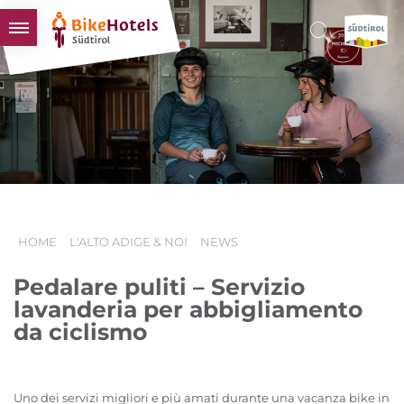
BIKEHOTELS
HOTELS & PACCHETTI
TOUR & TERRITORI
L'ALTO ADIGE & NOI
INFO UTILI
HOME
L'ALTO ADIGE & NOI
NEWS
Pedalare puliti – Servizio
lavanderia per abbigliamento
da ciclismo
Uno dei servizi migliori e più amati durante una vacanza bike in