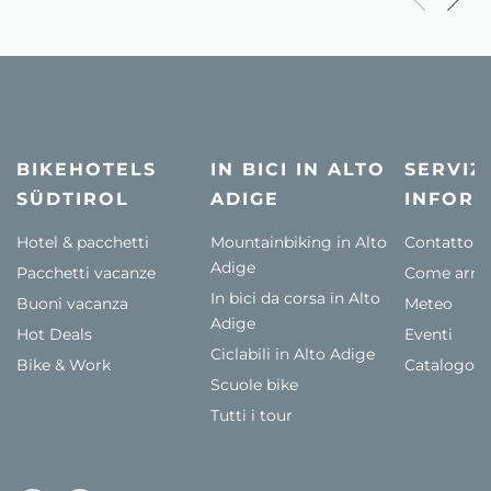
BIKEHOTELS
IN BICI IN ALTO
SERVIZI
SÜDTIROL
ADIGE
INFORM
Hotel & pacchetti
Mountainbiking in Alto
Contatto
Adige
Pacchetti vacanze
Come arriv
In bici da corsa in Alto
Buoni vacanza
Meteo
Adige
Hot Deals
Eventi
Ciclabili in Alto Adige
Bike & Work
Catalogo
Scuole bike
Tutti i tour