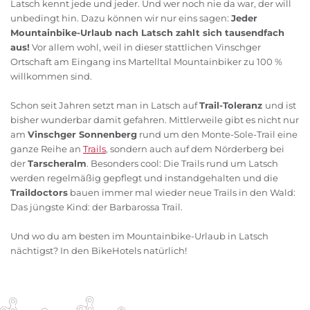
Latsch kennt jede und jeder. Und wer noch nie da war, der will
unbedingt hin. Dazu können wir nur eins sagen:
Jeder
Mountainbike-Urlaub nach Latsch zahlt sich tausendfach
aus!
Vor allem wohl, weil in dieser stattlichen Vinschger
Ortschaft am Eingang ins Martelltal Mountainbiker zu 100 %
willkommen sind.
Schon seit Jahren setzt man in Latsch auf
Trail-Toleranz
und ist
bisher wunderbar damit gefahren. Mittlerweile gibt es nicht nur
am
Vinschger Sonnenberg
rund um den Monte-Sole-Trail eine
ganze Reihe an
Trails
, sondern auch auf dem Nörderberg bei
der
Tarscheralm
. Besonders cool: Die Trails rund um Latsch
werden regelmäßig gepflegt und instandgehalten und die
Traildoctors
bauen immer mal wieder neue Trails in den Wald:
Das jüngste Kind: der Barbarossa Trail.
Und wo du am besten im Mountainbike-Urlaub in Latsch
nächtigst? In den BikeHotels natürlich!