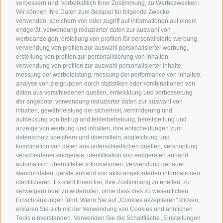
verbessern und, vorbehaltlich Ihrer Zustimmung, zu Werbezwecken.
Südtirol
Urlaubspakete
Wir können Ihre Daten zum Beispiel für folgende Zwecke
Wetter
verwenden: speichern von oder zugriff auf informationen auf einem
Rennradfahren in
Unsere Gutscheine
Events
endgerät, verwendung reduzierter daten zur auswahl von
Südtirol
werbeanzeigen, erstellung von profilen für personalisierte werbung,
Hot Deals
Zum Katal
verwendung von profilen zur auswahl personalisierter werbung,
Radwege in Südtirol
Bike & Work
erstellung von profilen zur personalisierung von inhalten,
Bikeshops & Verleihe
verwendung von profilen zur auswahl personalisierter inhalte,
messung der werbeleistung, messung der performance von inhalten,
Bike-Schulen
analyse von zielgruppen durch statistiken oder kombinationen von
Tourenzentrale
daten aus verschiedenen quellen, entwicklung und verbesserung
der angebote, verwendung reduzierter daten zur auswahl von
inhalten, gewährleistung der sicherheit, verhinderung und
aufdeckung von betrug und fehlerbehebung, bereitstellung und
anzeige von werbung und inhalten, ihre entscheidungen zum
datenschutz speichern und übermitteln, abgleichung und
kombination von daten aus unterschiedlichen quellen, verknüpfung
verschiedener endgeräte, identifikation von endgeräten anhand
info@bikehotels.it
automatisch übermittelter informationen, verwendung genauer
standortdaten, geräte anhand von aktiv angeforderten informationen
identifizieren. Es steht Ihnen frei, Ihre Zustimmung zu erteilen, zu
verweigern oder zu widerrufen, ohne dass dies zu wesentlichen
MELDE DICH ZU UNSEREM NEWSLETTER AN!
Einschränkungen führt. Wenn Sie auf „Cookies akzeptieren" klicken,
erklären Sie sich mit der Verwendung von Cookies und ähnlichen
Tools einverstanden. Verwenden Sie die Schaltfläche „Einstellungen