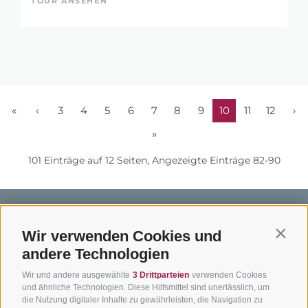
TOUR ANSEHEN
«
‹
3
4
5
6
7
8
9
10
11
12
›
»
101 Einträge auf 12 Seiten, Angezeigte Einträge 82-90
Wir verwenden Cookies und
Contin
andere Technologien
BIKEHOTELS
BIKEN IN
SERVIC
Wir und andere ausgewählte
3 Drittparteien
verwenden Cookies
SÜDTIROL
SÜDTIROL
Kontakt
und ähnliche Technologien. Diese Hilfsmittel sind unerlässlich, um
die Nutzung digitaler Inhalte zu gewährleisten, die Navigation zu
Hotels & Pakete
Mountainbiken in
Anreise