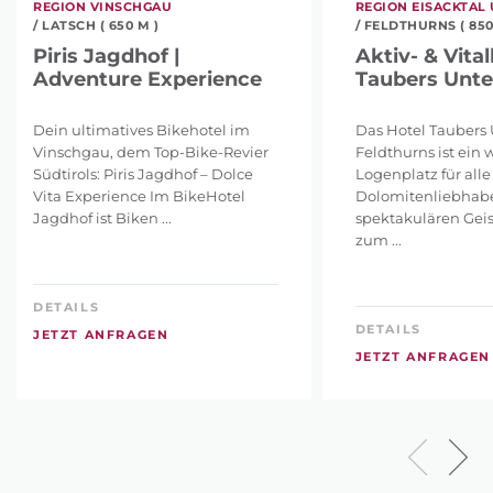
REGION VINSCHGAU
REGION EISACKTAL
/ LATSCH ( 650 M )
/ FELDTHURNS ( 850
Piris Jagdhof |
Aktiv- & Vital
Adventure Experience
Taubers Unte
Dein ultimatives Bikehotel im
Das Hotel Taubers 
Vinschgau, dem Top-Bike-Revier
Feldthurns ist ein 
Südtirols: Piris Jagdhof – Dolce
Logenplatz für alle
Vita Experience Im BikeHotel
Dolomitenliebhabe
Jagdhof ist Biken ...
spektakulären Geis
zum ...
DETAILS
DETAILS
JETZT ANFRAGEN
JETZT ANFRAGEN