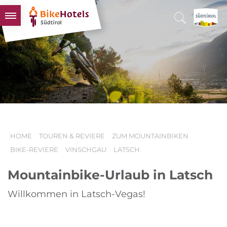
BIKEHOTELS
HOTELS & PAKETE
TOUREN & REVIERE
SÜDTIROL & WIR
SCHLUSSLICHTER
HOME
TOUREN & REVIERE
ZUM MOUNTAINBIKEN
BIKE-REVIERE
VINSCHGAU
LATSCH
Mountainbike-Urlaub in Latsch
Willkommen in Latsch-Vegas!